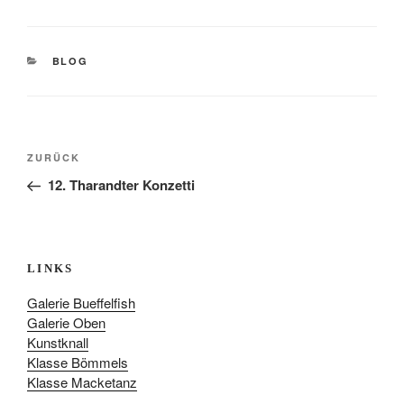
KATEGORIEN
BLOG
BEITRAGSNAVIGATION
Vorheriger
ZURÜCK
Beitrag
12. Tharandter Konzetti
LINKS
Galerie Bueffelfish
Galerie Oben
Kunstknall
Klasse Bömmels
Klasse Macketanz