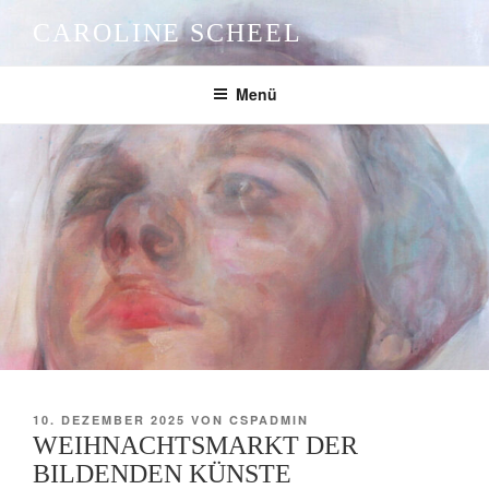
Zum
CAROLINE SCHEEL
Inhalt
springen
Menü
VERÖFFENTLICHT
10. DEZEMBER 2025
VON
CSPADMIN
AM
WEIHNACHTSMARKT DER
BILDENDEN KÜNSTE